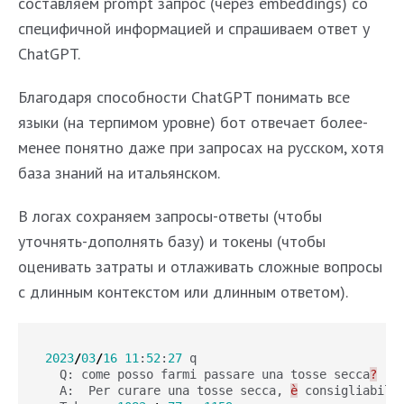
составляем prompt запрос (через embeddings) со
специфичной информацией и спрашиваем ответ у
ChatGPT.
Благодаря способности ChatGPT понимать все
языки (на терпимом уровне) бот отвечает более-
менее понятно даже при запросах на русском, хотя
база знаний на итальянском.
В логах сохраняем запросы-ответы (чтобы
уточнять-дополнять базу) и токены (чтобы
оценивать затраты и отлаживать сложные вопросы
с длинным контекстом или длинным ответом).
2023
/
03
/
16
11
:
52
:
27
q
Q
:
come
posso
farmi
passare
una
tosse
secca
?
A
:
Per
curare
una
tosse
secca
,
è
consigliabile