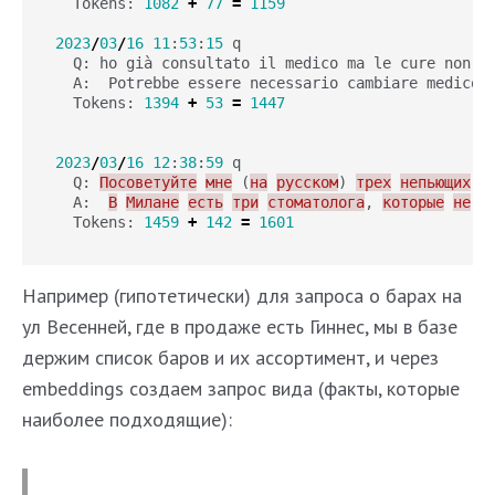
Tokens
:
1082
+
77
=
1159
2023
/
03
/
16
11
:
53
:
15
q
Q
:
ho
già
consultato
il
medico
ma
le
cure
non
h
A
:
Potrebbe
essere
necessario
cambiare
medico
Tokens
:
1394
+
53
=
1447
2023
/
03
/
16
12
:
38
:
59
q
Q
:
Посоветуйте
мне
(
на
русском
)
трех
непьющих
с
A
:
В
Милане
есть
три
стоматолога
,
которые
не
п
Tokens
:
1459
+
142
=
1601
Например (гипотетически) для запроса о барах на
ул Весенней, где в продаже есть Гиннес, мы в базе
держим список баров и их ассортимент, и через
embeddings создаем запрос вида (факты, которые
наиболее подходящие):